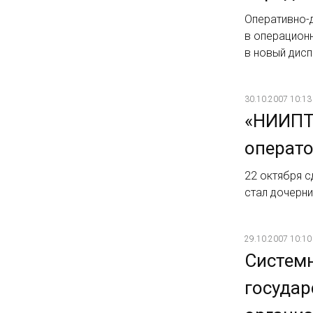
Оперативно-
в операцион
в новый дисп
30.10.2007 10:13
«НИИПТ
операт
22 октября с
стал дочерн
29.10.2007 10:10
Системн
государ