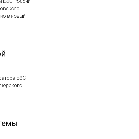
м ЕЭС России
товского
но в новый
ой
ратора ЕЭС
тчерского
стемы