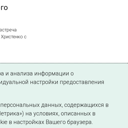
ого
 встреча
 Христенко с
ра и анализа информации о
видуальной настройки предоставления
у персональных данных, содержащихся в
етрика») на условиях, описанных в
нформации
Сведения об образовательной организации
kie в настройках Вашего браузера.