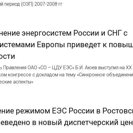
й период (ОЗП) 2007-2008 гг
ение энергосистем России и СНГ с
системами Европы приведет к повы
ости
ь Правления ОАО «СО – ЦДУ ЕЭС» Б.И. Аюев выступил на X
ком конгрессе с докладом на тему «Синхронное объединен
еские аспекты»
ение режимом ЕЭС России в Ростов
еведено в новый диспетчерский це