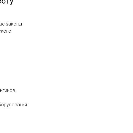
боту
ые законы
ского
льгинов
борудования