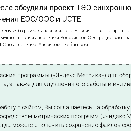
еле обсудили проект ТЭО синхронн
нения ЕЭС/ОЭС и UCTE
Бельгия) в рамках энергодиалога Россия – Европа прошла
омышленности и энергетики Российской Федерации Виктора
ЕС по энергетике Андрисом Пиебалгсом.
з 531.
ческие программы («Яндекс.Метрика») для сбо
522
523
524
…
531
Далее
та, а также для улучшения его работы и инди
аботу с сайтом, Вы соглашаетесь на обработк
посредством метрических программ («Яндекс.М
Филиалы и представительства
Использование и
егда можете отключить сохранение файлов coo