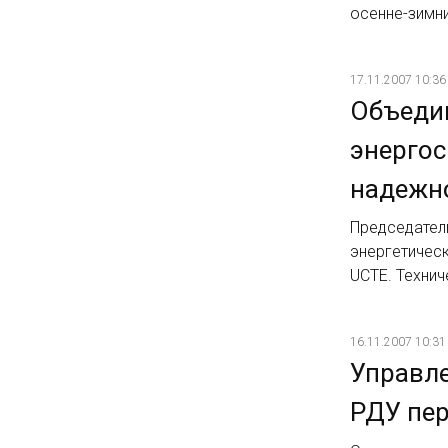
осенне-зимни
17.11.2007 10:36
Объедин
энерго
надежн
Председател
энергетичес
UCTE. Технич
16.11.2007 10:31
Управл
РДУ пер