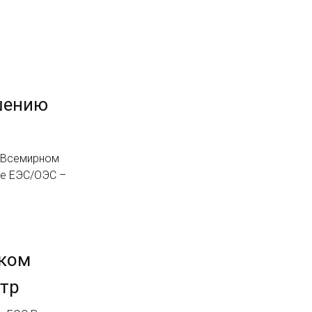
шению
X Всемирном
ие ЕЭС/ОЭС –
ском
нтр