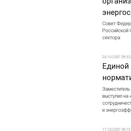
организ
энерго
Совет Федер
Российской 
сектора
26.10.2007 09:53
Единой 
нормати
Заместитель
выступил на
сотрудничес
и энергоэфф
17.10.2007 09:15