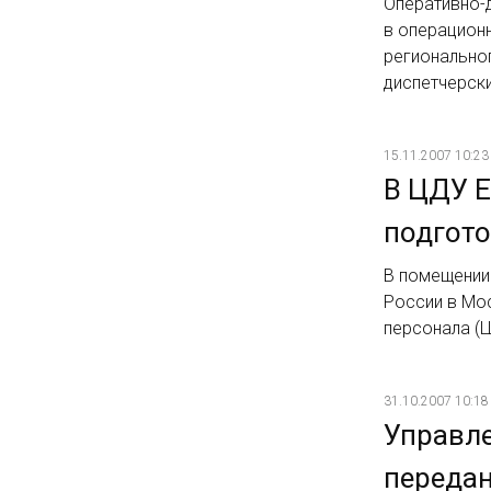
Оперативно-
в операцион
регионально
диспетчерски
15.11.2007 10:23
В ЦДУ 
подгото
В помещении
России в Мо
персонала (
31.10.2007 10:18
Управл
передан