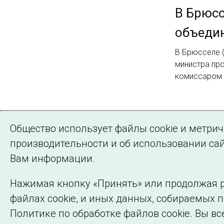
В Брюсс
объеди
В Брюсселе (
министра пр
комиссаром 
Страница 523 и
Общество использует файлы cookie и метри
Назад
1
…
производительности и об использовании сай
Вам информации.
Нажимая кнопку «Принять» или продолжая р
файлах cookie, и иных данных, собираемых 
©2005–2026 АО «СО ЕЭС»
Политике по обработке файлов cookie. Вы вс