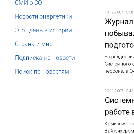
СМИ о СО
13.12.2007 10:58
Новости энергетики
Журнал
Этот день в истории
побыва
Страна и мир
подгото
В преддвери
Подписка на новости
Системного 
Поиск по новостям
персонала О
20.11.2007 10:42
Системн
работе 
Комиссия, в
Вайнзихером