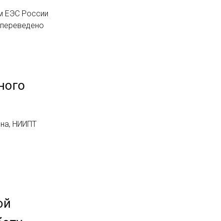
м ЕЭС России
 переведено
ного
ена, НИИПТ
ой