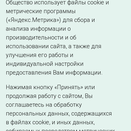
Общество использует файлы cookie и
ОДУ Центра
метрические программы
(«Яндекс.Метрика») для сбора и
ОДУ Северо-Запада
анализа информации о
ОДУ Юга
производительности и об
использовании сайта, а также для
улучшения его работы и
индивидуальной настройки
©2005–2026 АО «СО ЕЭС»
Филиалы и
предоставления Вам информации.
представительства
Использование информации
Нажимая кнопку «Принять» или
Сведения об
продолжая работу с сайтом, Вы
образовательной
соглашаетесь на обработку
организации
персональных данных, содержащихся
в файлах cookie, и иных данных,