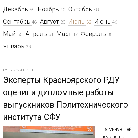
Декабрь
Ноябрь
Октябрь
59
40
48
Сентябрь
Август
Июль
Июнь
46
30
32
46
Май
Апрель
Март
Февраль
36
54
47
38
Январь
38
02.07.2024 05:30
Эксперты Красноярского РДУ
оценили дипломные работы
выпускников Политехнического
института СФУ
На минувшей
неделе на