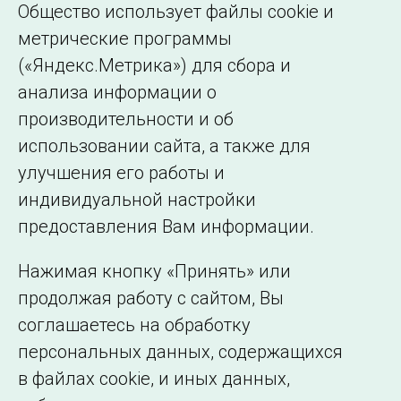
ОДУ Средней Волги
Общество использует файлы cookie и
ОДУ Центра
метрические программы
(«Яндекс.Метрика») для сбора и
ОДУ Северо-Запада
анализа информации о
ОДУ Юга
производительности и об
использовании сайта, а также для
улучшения его работы и
индивидуальной настройки
©2005–2026 АО «СО ЕЭС»
Филиалы и
предоставления Вам информации.
представительства
Использование информации
Нажимая кнопку «Принять» или
Сведения об
продолжая работу с сайтом, Вы
образовательной
соглашаетесь на обработку
организации
персональных данных, содержащихся
в файлах cookie, и иных данных,