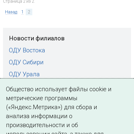
Страница 2 из 2.
Назад
1
2
Новости филиалов
ОДУ Востока
ОДУ Сибири
ОДУ Урала
ОДУ Средней Волги
Общество использует файлы cookie и
ОДУ Центра
метрические программы
(«Яндекс.Метрика») для сбора и
ОДУ Северо-Запада
анализа информации о
ОДУ Юга
производительности и об