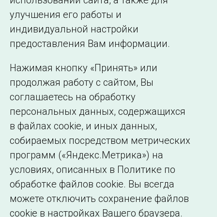
использовании сайта, а также для
улучшения его работы и
индивидуальной настройки
©2005–2026 АО «СО ЕЭС»
Филиалы и
предоставления Вам информации.
представительства
Использование информации
Нажимая кнопку «Принять» или
Сведения об
продолжая работу с сайтом, Вы
образовательной
соглашаетесь на обработку
организации
персональных данных, содержащихся
в файлах cookie, и иных данных,
собираемых посредством метрических
программ («Яндекс.Метрика») на
условиях, описанных в Политике по
обработке файлов cookie. Вы всегда
можете отключить сохранение файлов
cookie в настройках Вашего браузера.