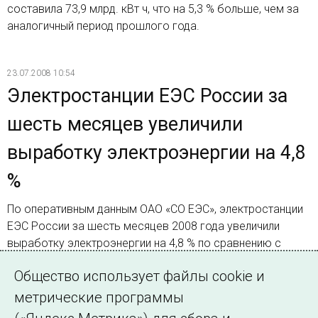
составила 73,9 млрд. кВт ч, что на 5,3 % больше, чем за
аналогичный период прошлого года.
23.07.2008 10:54
Электростанции ЕЭС России за
шесть месяцев увеличили
выработку электроэнергии на 4,8
%
По оперативным данным ОАО «СО ЕЭС», электростанции
ЕЭС России за шесть месяцев 2008 года увеличили
выработку электроэнергии на 4,8 % по сравнению с
аналогичным периодом 2007 года
Общество использует файлы cookie и
метрические программы
Страница 586 из 586.