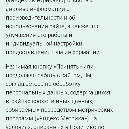
(«Яндекс.Метрика») для сбора и
анализа информации о
Назад
1
…
584
585
586
производительности и об
использовании сайта, а также для
Подписаться на новости
улучшения его работы и
индивидуальной настройки
©2005–2026 АО «СО ЕЭС»
Филиалы и
предоставления Вам информации.
представительства
Использование информации
Нажимая кнопку «Принять» или
Сведения об
продолжая работу с сайтом, Вы
образовательной
соглашаетесь на обработку
организации
персональных данных, содержащихся
в файлах cookie, и иных данных,
собираемых посредством метрических
программ («Яндекс.Метрика») на
условиях, описанных в Политике по