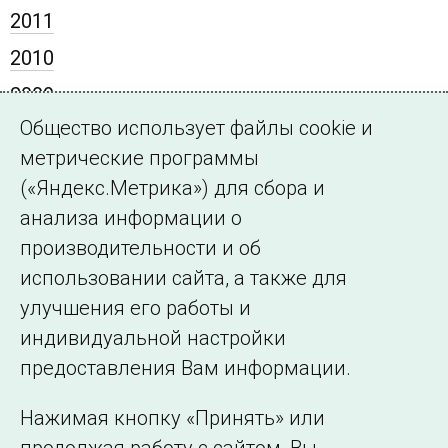
2011
2010
2009
Общество использует файлы cookie и
2008
метрические программы
2007
(«Яндекс.Метрика») для сбора и
2006
анализа информации о
2005
производительности и об
использовании сайта, а также для
улучшения его работы и
индивидуальной настройки
©2005–2026 АО «СО ЕЭС»
Филиалы и
предоставления Вам информации.
представительства
Использование информации
Нажимая кнопку «Принять» или
Сведения об