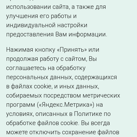
использовании сайта, а также для
Подписаться на новости
улучшения его работы и
индивидуальной настройки
©2005–2026 АО «СО ЕЭС»
Филиалы и
предоставления Вам информации.
представительства
Использование информации
Нажимая кнопку «Принять» или
Сведения об
продолжая работу с сайтом, Вы
образовательной
соглашаетесь на обработку
организации
персональных данных, содержащихся
в файлах cookie, и иных данных,
собираемых посредством метрических
программ («Яндекс.Метрика») на
условиях, описанных в Политике по
обработке файлов cookie. Вы всегда
можете отключить сохранение файлов