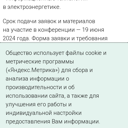
в электроэнергетике.
Срок подачи заявок и материалов
на участие в конференции — 19 июня
2024 года. Форма заявки и требования
к оформлению докладов представлены
Общество использует файлы cookie и
в разделе
Условия участия
.
метрические программы
(«Яндекс.Метрика») для сбора и
← Все публикации
анализа информации о
производительности и об
использовании сайта, а также для
Подписаться на новости
улучшения его работы и
индивидуальной настройки
©2005–2026 АО «СО ЕЭС»
Филиалы и
предоставления Вам информации.
представительства