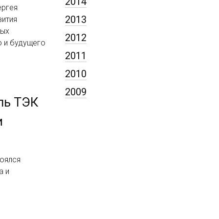
2014
ергея
2013
вития
вых
2012
 и будущего
2011
2010
2009
ль ТЭК
и
тоялся
а и