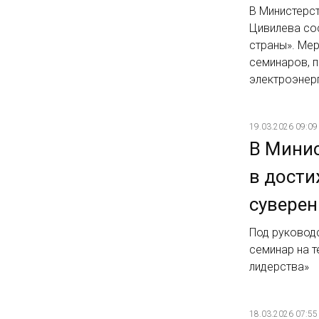
В Министерс
Цивилева со
страны». Ме
семинаров, 
электроэнер
19.03.2026 09:09
В Минис
в дости
суверен
Под руковод
семинар на т
лидерства»
18.03.2026 07:55