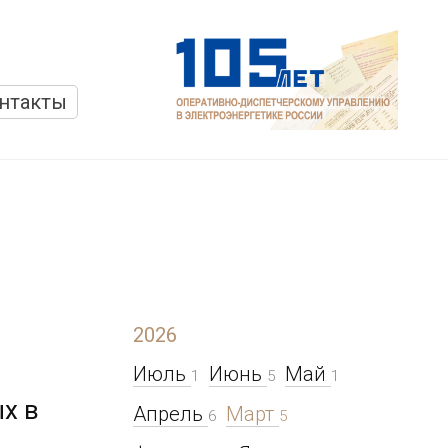
нтакты
2026
Июль
Июнь
Май
1
5
1
х в
Апрель
Март
6
5