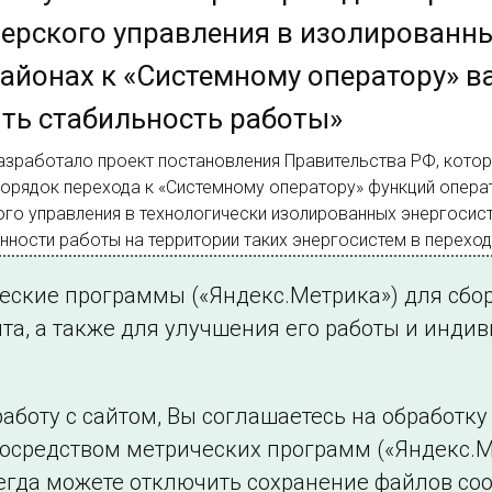
ерского управления в изолированн
айонах к «Системному оператору» 
ть стабильность работы»
азработало проект постановления Правительства РФ, кото
порядок перехода к «Системному оператору» функций опера
го управления в технологически изолированных энергосист
нности работы на территории таких энергосистем в перехо
ческие программы («Яндекс.Метрика») для сбо
та, а также для улучшения его работы и инди
аботу с сайтом, Вы соглашаетесь на обработк
посредством метрических программ («Яндекс.М
Филиалы и представительства
Использование и
егда можете отключить сохранение файлов coo