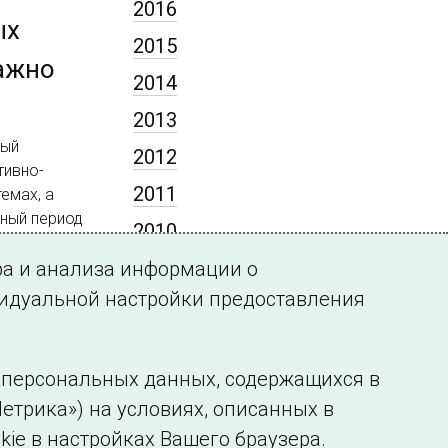
2016
ых
2015
важно
2014
2013
рый
2012
тивно-
2011
емах, а
дный период
2010
2009
ра и анализа информации о
видуальной настройки предоставления
у персональных данных, содержащихся в
етрика») на условиях, описанных в
нформации
Сведения об образовательной организации
kie в настройках Вашего браузера.