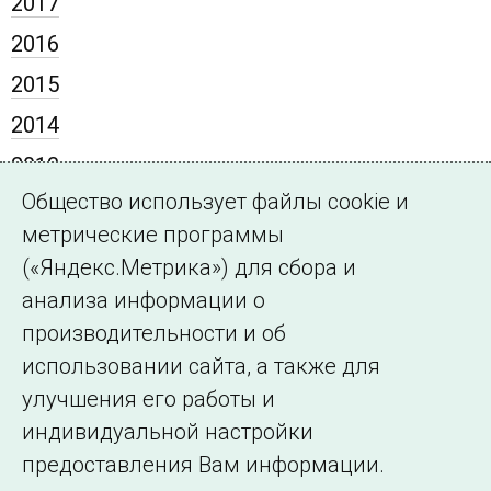
2017
2016
2015
2014
2013
Общество использует файлы cookie и
2012
метрические программы
2011
(«Яндекс.Метрика») для сбора и
2010
анализа информации о
2009
производительности и об
использовании сайта, а также для
улучшения его работы и
индивидуальной настройки
©2005–2026 АО «СО ЕЭС»
Филиалы и
предоставления Вам информации.
представительства