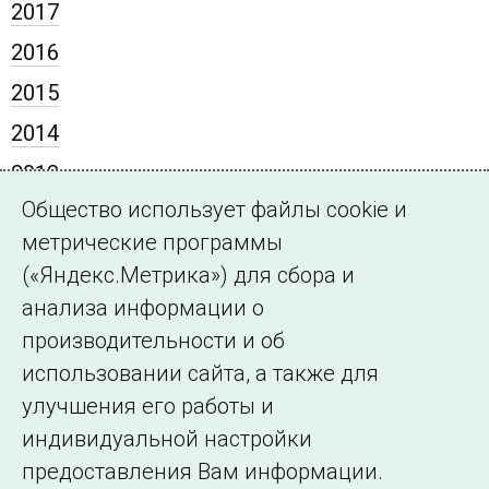
2017
2016
2015
2014
2013
Общество использует файлы cookie и
2012
метрические программы
2011
(«Яндекс.Метрика») для сбора и
2010
анализа информации о
2009
производительности и об
использовании сайта, а также для
улучшения его работы и
индивидуальной настройки
©2005–2026 АО «СО ЕЭС»
Филиалы и
предоставления Вам информации.
представительства