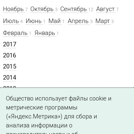
Ноябрь
Октябрь
Сентябрь
Август
7
3
12
7
Июль
Июнь
Май
Апрель
Март
4
1
1
3
3
Февраль
Январь
1
1
2017
2016
2015
2014
2013
Общество использует файлы cookie и
2012
метрические программы
2011
(«Яндекс.Метрика») для сбора и
2010
анализа информации о
2009