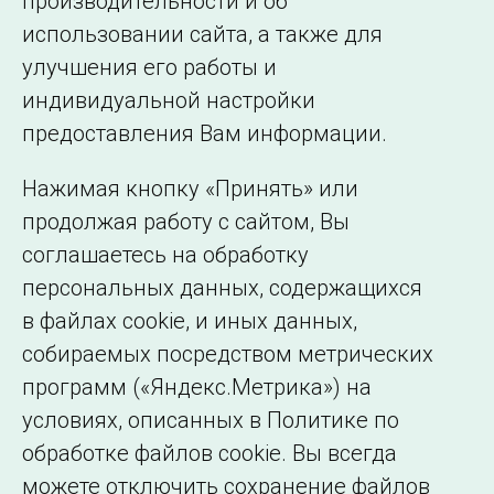
производительности и об
использовании сайта, а также для
улучшения его работы и
индивидуальной настройки
©2005–2026 АО «СО ЕЭС»
Филиалы и
предоставления Вам информации.
представительства
Использование информации
Нажимая кнопку «Принять» или
Сведения об
продолжая работу с сайтом, Вы
образовательной
соглашаетесь на обработку
организации
персональных данных, содержащихся
в файлах cookie, и иных данных,
собираемых посредством метрических
программ («Яндекс.Метрика») на
условиях, описанных в Политике по
обработке файлов cookie. Вы всегда
можете отключить сохранение файлов