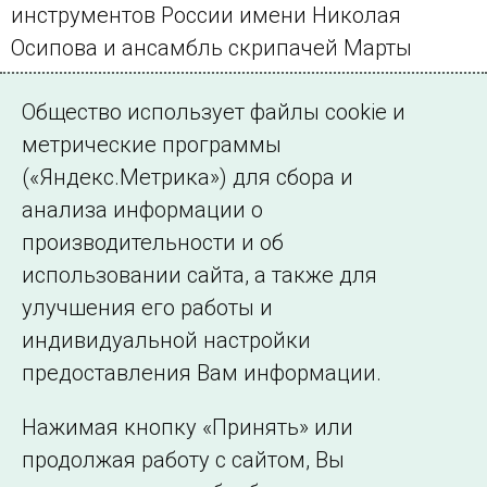
инструментов России имени Николая
Осипова и ансамбль скрипачей Марты
Кушнирской.
Общество использует файлы cookie и
Пресс-центр Минэнерго России
метрические программы
(«Яндекс.Метрика») для сбора и
← Все публикации
анализа информации о
производительности и об
использовании сайта, а также для
Подписаться на новости
улучшения его работы и
индивидуальной настройки
©2005–2026 АО «СО ЕЭС»
Филиалы и
предоставления Вам информации.
представительства
Использование информации
Нажимая кнопку «Принять» или
Сведения об
продолжая работу с сайтом, Вы
образовательной