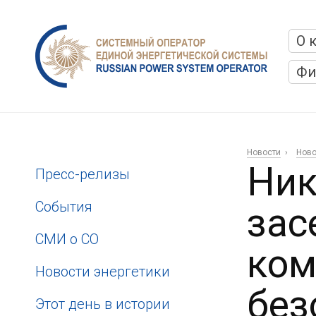
О 
Фи
Новости
Ново
Ник
Пресс-релизы
События
зас
СМИ о СО
ком
Новости энергетики
без
Этот день в истории