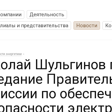
компании
Деятельность
лиалы и представительства
Новости
Ко
сти энергетики
олай Шульгинов 
едание Правител
иссии по обеспе
опасности элект