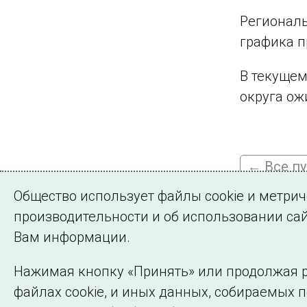
Регионал
графика п
В текущем
округа ож
← Все п
Общество использует файлы cookie и метри
производительности и об использовании сай
Подписа
Вам информации.
Нажимая кнопку «Принять» или продолжая р
файлах cookie, и иных данных, собираемых 
©2005–2026 АО «СО ЕЭС»