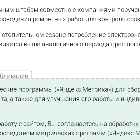
ьным штабам совместно с компаниями поруче
роведения ремонтных работ для контроля срок
 отопительном сезоне потребление электроэн
идается выше аналогичного периода прошлого 
убликации
ческие программы («Яндекс.Метрика») для сбо
та, а также для улучшения его работы и инди
ться на новости
аботу с сайтом, Вы соглашаетесь на обработк
посредством метрических программ («Яндекс.М
Филиалы и представительства
Использование и