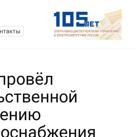
нтакты
провёл
ьственной
чению
роснабжения