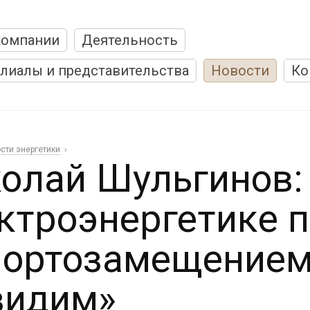
компании
Деятельность
лиалы и представительства
Новости
Ко
сти энергетики
олай Шульгинов:
ктроэнергетике 
ортозамещением
видим»