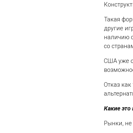
Конструкт
Такая фор
другие иг
наличию 
со страна
США уже о
возможнос
Отказ как
альтернат
Какие это
Рынки, не