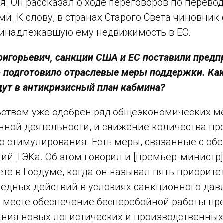
я. Он рассказал о ходе переговоров по перевод
и. К слову, в странах Старого Света чиновник 
ринадлежавшую ему недвижимость в ЕС.
ригорьевич, санкции США и ЕС поставили предп
 подготовило отраслевые меры поддержки. Каки
дут в антикризисный план кабмина?
ством уже одобрен ряд общеэкономических ме
нной деятельности, и снижение количества пр
о стимулирования. Есть меры, связанные с о
ий ТЭКа. Об этом говорил и [премьер-минист
ете в Госдуме, когда он называл пять приорите
едных действий в условиях санкционного давле
 месте обеспечение бесперебойной работы пр
ния новых логистических и производственных