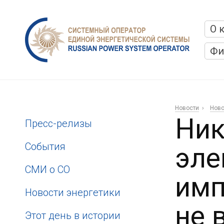
О 
Фи
Новости
Ново
Ник
Пресс-релизы
События
эле
СМИ о СО
имп
Новости энергетики
не 
Этот день в истории