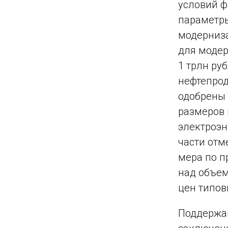
условий 
параметры
модерниза
для модер
1 трлн ру
нефтепрод
одобрены 
размеров 
электроэн
части отм
мера по п
над объе
цен типов
Поддержа