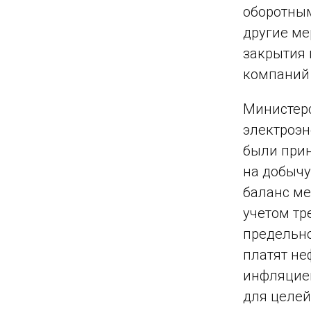
оборотным
другие ме
закрытия 
компаний 
Министерс
электроэн
были прин
на добычу
баланс м
учетом тр
предельно
платят не
инфляцией
для целей