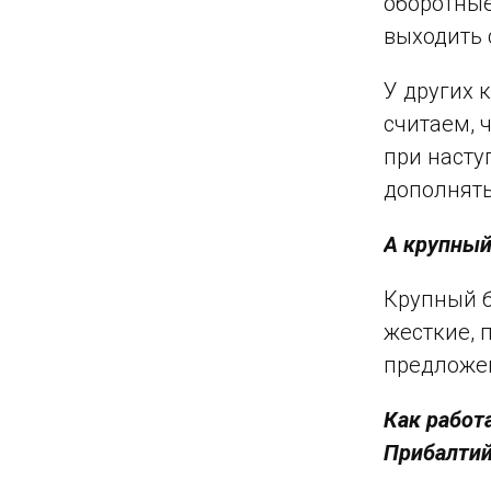
оборотные
выходить 
У других 
считаем, 
при насту
дополнять
А крупный
Крупный б
жесткие, 
предложе
Как работ
Прибалтий