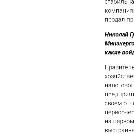
стабильна
компаниям
продал п
Николай Г
Минэнерго
какие вой
Правитель
хозяйстве
налоговог
предприят
своем отч
первоочер
на первом
выстраива