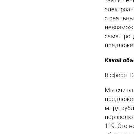
заключени
электроэн
с реальны
невозможн
сама проц
предложен
Какой объ
В сфере Т
Мы считае
предложен
млрд рубл
портфелю 
119. Это 