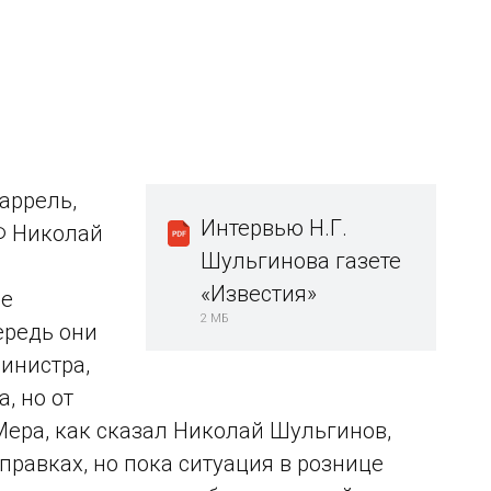
аррель,
Интервью Н.Г.
Ф Николай
Шульгинова газете
е
«Известия»
ве
2 МБ
ередь они
инистра,
, но от
Мера, как сказал Николай Шульгинов,
равках, но пока ситуация в рознице