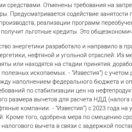
и средствами. Отменены требования на запре
ры. Предусматривается содействие занятости 
производств, реализации программ переобуче
получит льготные кредиты. Это общеэкономи
тво энергетики разработало и направило в п
ергетики, нефтяной и угольной отраслей. Из м
яты или находятся на стадии принятия: дораб
 полезных ископаемых. - "Известия") с учетом
ежду наполнением федерального бюджета и оп
ебований по стабилизации цен на нефтепродук
го размера вычетов для расчета НДД (налога
фтяные компании. - "Известия") с 2023 года на
. Кроме того, одобрена мера по смещению сро
 налогового вычета в связи с задержкой пост