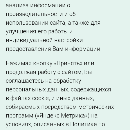
← Все публикации
анализа информации о
производительности и об
использовании сайта, а также для
Подписаться на новости
улучшения его работы и
индивидуальной настройки
©2005–2026 АО «СО ЕЭС»
Филиалы и
предоставления Вам информации.
представительства
Использование информации
Нажимая кнопку «Принять» или
Сведения об
продолжая работу с сайтом, Вы
образовательной
соглашаетесь на обработку
организации
персональных данных, содержащихся
в файлах cookie, и иных данных,
собираемых посредством метрических
программ («Яндекс.Метрика») на
условиях, описанных в Политике по