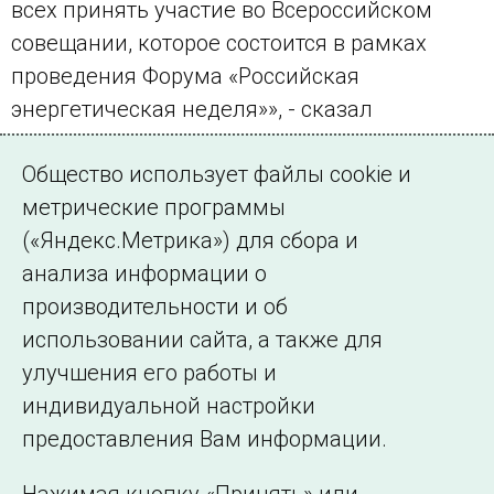
всех принять участие во Всероссийском
совещании, которое состоится в рамках
проведения Форума «Российская
энергетическая неделя»», - сказал
замминистра.
Общество использует файлы cookie и
По материалам пресс-центра Минэнерго РФ
метрические программы
(«Яндекс.Метрика») для сбора и
← Все публикации
анализа информации о
производительности и об
использовании сайта, а также для
Подписаться на новости
улучшения его работы и
индивидуальной настройки
©2005–2026 АО «СО ЕЭС»
Филиалы и
предоставления Вам информации.
представительства
Использование информации