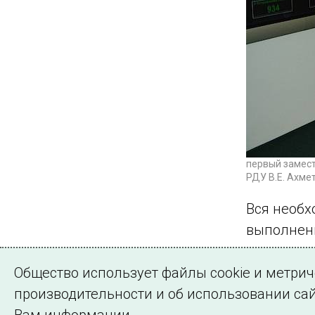
первый замест
РДУ В.Е. Ахме
Вся необх
выполненн
← Все п
Общество использует файлы cookie и метри
производительности и об использовании сай