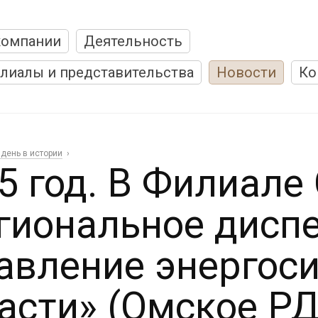
компании
Деятельность
лиалы и представительства
Новости
Ко
 день в истории
5 год. В Филиале
гиональное дисп
авление энергос
асти» (Омское РД