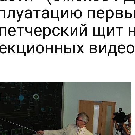
плуатацию первы
петчерский щит н
екционных видео