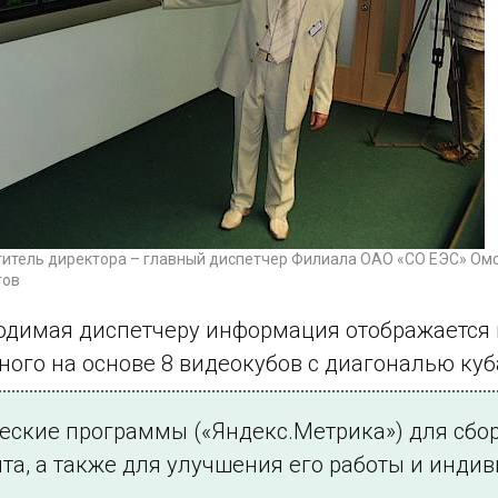
итель директора – главный диспетчер Филиала ОАО «СО ЕЭС» Ом
тов
одимая диспетчеру информация отображается 
ого на основе 8 видеокубов с диагональю ку
убликации
ческие программы («Яндекс.Метрика») для сбо
та, а также для улучшения его работы и инди