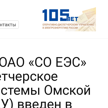
нтакты
 ОАО «СО ЕЭС»
етчерское
истемы Омской
У) введен в