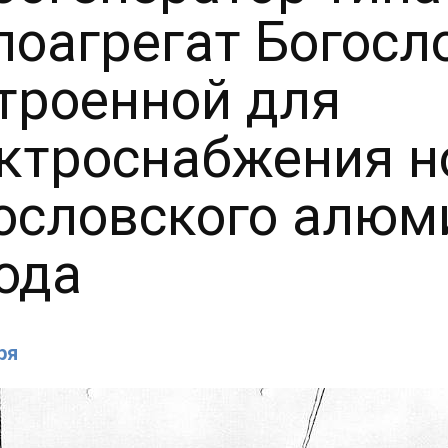
лоагрегат Богосл
троенной для
ктроснабжения н
ословского алюм
ода
ря