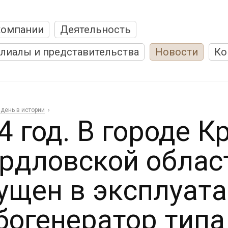
компании
Деятельность
лиалы и представительства
Новости
Ко
 день в истории
4 год. В городе 
рдловской облас
ущен в эксплуат
богенератор типа