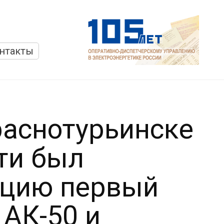
нтакты
Краснотурьинске
ти был
ацию первый
 АК-50 и