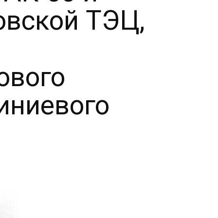
овской ТЭЦ,
ового
иниевого