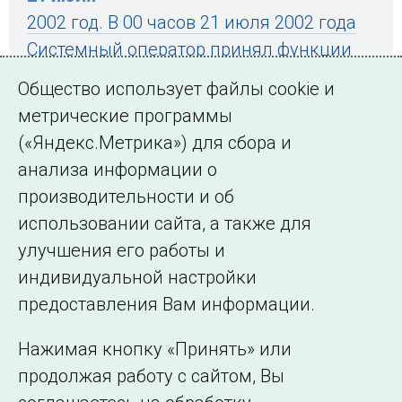
2002 год. В 00 часов 21 июля 2002 года
Системный оператор принял функции
оперативно-диспетчерского управления
Общество использует файлы cookie и
Единой энергосистемой России
метрические программы
(«Яндекс.Метрика») для сбора и
анализа информации о
← Все публикации
производительности и об
использовании сайта, а также для
улучшения его работы и
индивидуальной настройки
©2005–2026 АО «СО ЕЭС»
Филиалы и
предоставления Вам информации.
представительства
Использование информации
Нажимая кнопку «Принять» или
Сведения об
продолжая работу с сайтом, Вы
образовательной