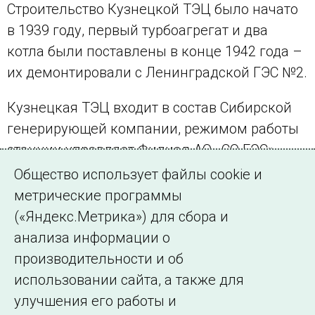
Строительство Кузнецкой ТЭЦ было начато
в 1939 году, первый турбоагрегат и два
котла были поставлены в конце 1942 года –
их демонтировали с Ленинградской ГЭС №2.
Кузнецкая ТЭЦ входит в состав Сибирской
генерирующей компании, режимом работы
станции управляет Филиал АО «СО ЕЭС»
«Региональное диспетчерское управление
Общество использует файлы cookie и
энергосистемами Кемеровской и Томской
метрические программы
областей» (
Кемеровское РДУ
).
(«Яндекс.Метрика») для сбора и
анализа информации о
← Все публикации
производительности и об
использовании сайта, а также для
улучшения его работы и