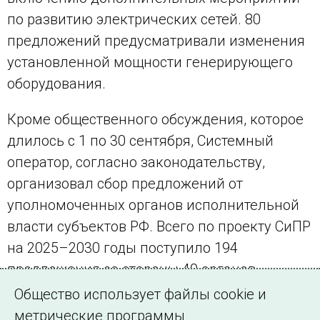
по развитию электрических сетей. 80
предложений предусматривали изменения
установленной мощности генерирующего
оборудования.
Кроме общественного обсуждения, которое
длилось с 1 по 30 сентября, Системный
оператор, согласно законодательству,
организовал сбор предложений от
уполномоченных органов исполнительной
власти субъектов РФ. Всего по проекту СиПР
на 2025–2030 годы поступило 194
предложения со стороны 40 органов
исполнительной власти. При доработке
Общество использует файлы cookie и
документа было учтено или учтено частично
метрические программы