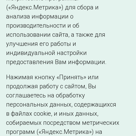
19,6 %.
(«Яндекс.Метрика») для сбора и
анализа информации о
← Все публикации
производительности и об
использовании сайта, а также для
улучшения его работы и
индивидуальной настройки
©2005–2026 АО «СО ЕЭС»
Филиалы и
предоставления Вам информации.
представительства
Использование информации
Нажимая кнопку «Принять» или
Сведения об
продолжая работу с сайтом, Вы
образовательной
соглашаетесь на обработку
организации
персональных данных, содержащихся
в файлах cookie, и иных данных,
собираемых посредством метрических
программ («Яндекс.Метрика») на