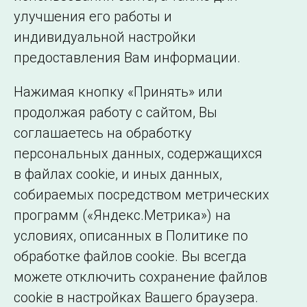
улучшения его работы и
индивидуальной настройки
©2005–2026 АО «СО ЕЭС»
Филиалы и
предоставления Вам информации.
представительства
Использование информации
Нажимая кнопку «Принять» или
Сведения об
продолжая работу с сайтом, Вы
образовательной
соглашаетесь на обработку
организации
персональных данных, содержащихся
в файлах cookie, и иных данных,
собираемых посредством метрических
программ («Яндекс.Метрика») на
условиях, описанных в Политике по
обработке файлов cookie. Вы всегда
можете отключить сохранение файлов
cookie в настройках Вашего браузера.