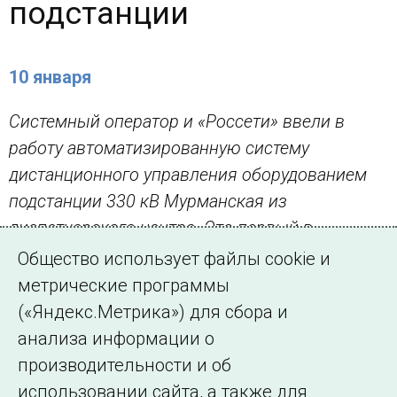
подстанции
10 января
Системный оператор и «Россети» ввели в
работу автоматизированную систему
дистанционного управления оборудованием
подстанции 330 кВ Мурманская из
диспетчерского центра. Это первый в
энергосистеме Мурманской области подобный
Общество использует файлы cookie и
цифровой проект на электросетевом объекте
метрические программы
ПАО «Россети».
(«Яндекс.Метрика») для сбора и
анализа информации о
← Все публикации
производительности и об
использовании сайта, а также для