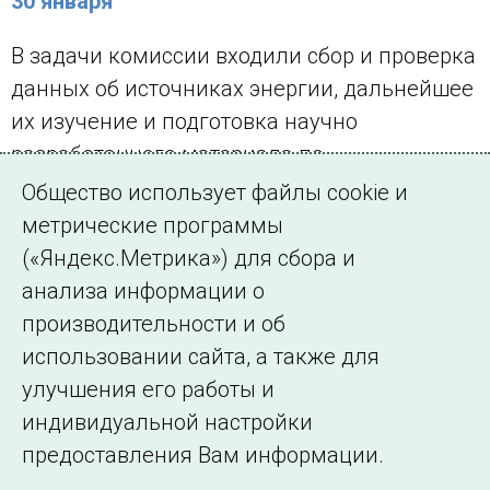
30 января
В задачи комиссии входили сбор и проверка
данных об источниках энергии, дальнейшее
их изучение и подготовка научно
разработанного материала по
использованию этих источников
Общество использует файлы cookie и
государственной сетью районных
метрические программы
электростанций.
(«Яндекс.Метрика») для сбора и
анализа информации о
← Все публикации
производительности и об
использовании сайта, а также для
улучшения его работы и
индивидуальной настройки
©2005–2026 АО «СО ЕЭС»
Филиалы и
предоставления Вам информации.
представительства