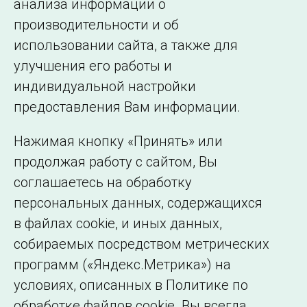
анализа информации о
← Все публикации
производительности и об
использовании сайта, а также для
улучшения его работы и
индивидуальной настройки
©2005–2026 АО «СО ЕЭС»
Филиалы и
предоставления Вам информации.
представительства
Использование информации
Нажимая кнопку «Принять» или
Сведения об
продолжая работу с сайтом, Вы
образовательной
соглашаетесь на обработку
организации
персональных данных, содержащихся
в файлах cookie, и иных данных,
собираемых посредством метрических
программ («Яндекс.Метрика») на
условиях, описанных в Политике по
обработке файлов cookie. Вы всегда