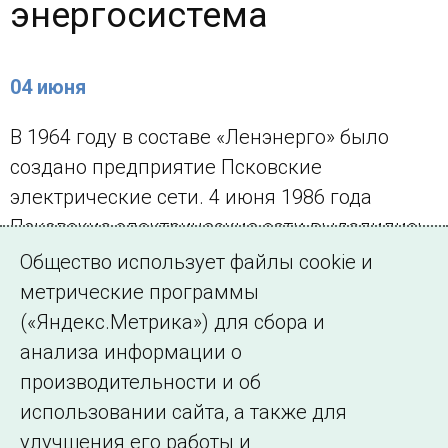
энергосистема
04 июня
В 1964 году в составе «Ленэнерго» было
создано предприятие Псковские
электрические сети. 4 июня 1986 года
Псковские электрические сети выделились
из состава «Ленэнерго» и были
Общество использует файлы cookie и
преобразованы в самостоятельное
метрические программы
энергоуправление «Псковэнерго».
(«Яндекс.Метрика») для сбора и
анализа информации о
← Все публикации
производительности и об
использовании сайта, а также для
улучшения его работы и