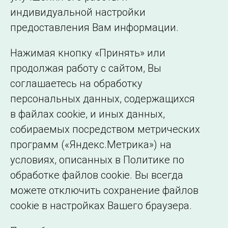
индивидуальной настройки
©2005–2026 АО «СО ЕЭС»
Филиалы и
предоставления Вам информации.
представительства
Использование информации
Нажимая кнопку «Принять» или
Сведения об
продолжая работу с сайтом, Вы
образовательной
соглашаетесь на обработку
организации
персональных данных, содержащихся
в файлах cookie, и иных данных,
собираемых посредством метрических
программ («Яндекс.Метрика») на
условиях, описанных в Политике по
обработке файлов cookie. Вы всегда
можете отключить сохранение файлов
cookie в настройках Вашего браузера.