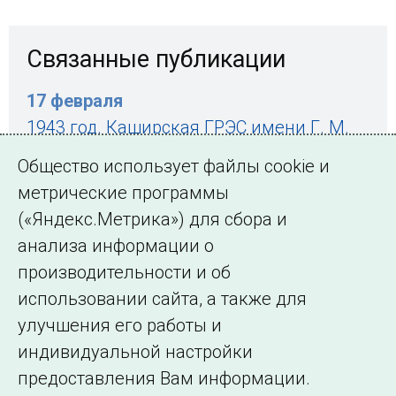
Связанные публикации
17 февраля
1943 год. Каширская ГРЭС имени Г. М.
Кржижановского восстановлена на
Общество использует файлы cookie и
полную довоенную мощность
метрические программы
(«Яндекс.Метрика») для сбора и
анализа информации о
← Все публикации
производительности и об
использовании сайта, а также для
улучшения его работы и
индивидуальной настройки
©2005–2026 АО «СО ЕЭС»
Филиалы и
предоставления Вам информации.
представительства