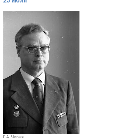
25 июля
Г.А. Черня