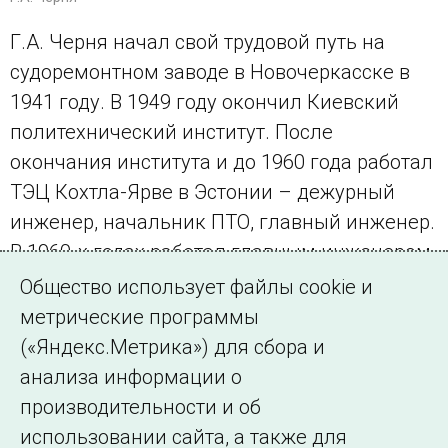
Г.А. Черня начал свой трудовой путь на
судоремонтном заводе в Новочеркасске в
1941 году. В 1949 году окончил Киевский
политехнический институт. После
окончания института и до 1960 года работал
ТЭЦ Кохтла-Ярве в Эстонии – дежурный
инженер, начальник ПТО, главный инженер.
В 1960-х годах работал главным инженером
сначала Молдглавэнерго, потом –
Общество использует файлы cookie и
Главтехстройпроекта. С 1968 по 1985 год –
метрические программы
главный инженер ЦДУ ЕЭС.
(«Яндекс.Метрика») для сбора и
анализа информации о
← Все публикации
производительности и об
использовании сайта, а также для