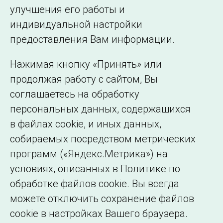
улучшения его работы и
индивидуальной настройки
©2005–2026 АО «СО ЕЭС»
Филиалы и
предоставления Вам информации.
представительства
Использование информации
Нажимая кнопку «Принять» или
Сведения об
продолжая работу с сайтом, Вы
образовательной
соглашаетесь на обработку
организации
персональных данных, содержащихся
в файлах cookie, и иных данных,
собираемых посредством метрических
программ («Яндекс.Метрика») на
условиях, описанных в Политике по
обработке файлов cookie. Вы всегда
можете отключить сохранение файлов
cookie в настройках Вашего браузера.