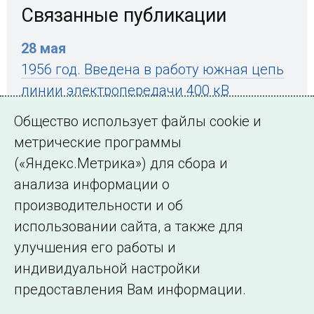
Связанные публикации
28 мая
1956 год. Введена в работу южная цепь
линии электропередачи 400 кВ
Куйбышев – Москва протяженностью
Общество использует файлы cookie и
815 км
метрические программы
(«Яндекс.Метрика») для сбора и
анализа информации о
← Все публикации
производительности и об
использовании сайта, а также для
улучшения его работы и
индивидуальной настройки
©2005–2026 АО «СО ЕЭС»
Филиалы и
предоставления Вам информации.
представительства