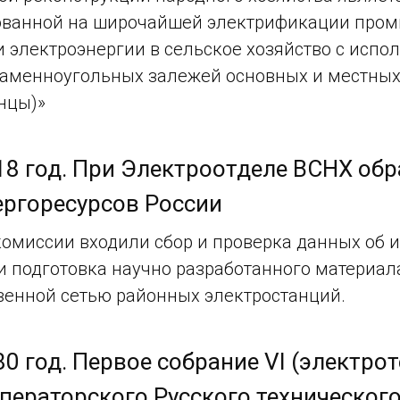
ованной на широчайшей электрификации пром
 электроэнергии в сельское хозяйство с испо
каменноугольных залежей основных и местных
анцы)»
18 год. При Электроотделе ВСНХ об
ергоресурсов России
комиссии входили сбор и проверка данных об 
и подготовка научно разработанного материал
венной сетью районных электростанций.
80 год. Первое собрание VI (электро
ператорского Русского технического