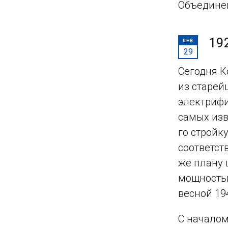
Объедине
19
ЯНВ
29
Сегодня К
из старей
электрифи
самых изв
го стройк
соответст
же плану 
мощностью
весной 19
С началом