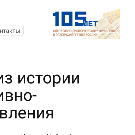
нтакты
из истории
ивно-
авления