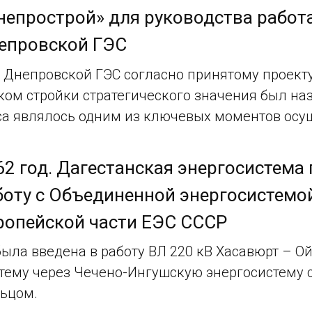
непрострой» для руководства работ
епровской ГЭС
Днепровской ГЭС согласно принятому проекту 
ом стройки стратегического значения был наз
а являлось одним из ключевых моментов осу
62 год. Дагестанская энергосистема
боту с Объединенной энергосистемой
ропейской части ЕЭС СССР
была введена в работу ВЛ 220 кВ Хасавюрт – 
тему через Чечено-Ингушскую энергосистему
ьцом.