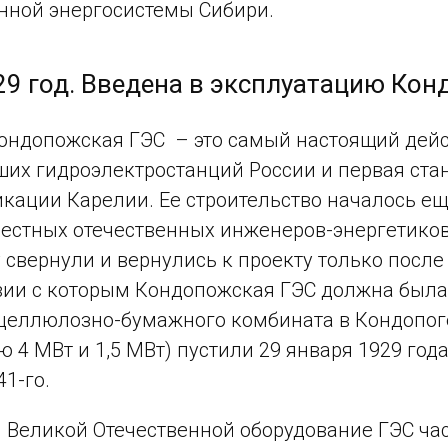
нной энергосистемы Сибири.
29 год. Введена в эксплуатацию Ко
ондопожская ГЭС – это самый настоящий дей
ших гидроэлектростанций России и первая ст
кации Карелии. Ее строительство началось еще
естных отечественных инженеров-энергетиков
у свернули и вернулись к проекту только посл
вии с которым Кондопожская ГЭС должна была 
целлюлозно-бумажного комбината в Кондопоге
 4 МВт и 1,5 МВт) пустили 29 января 1929 года,
41-го.
 Великой Отечественной оборудование ГЭС ча