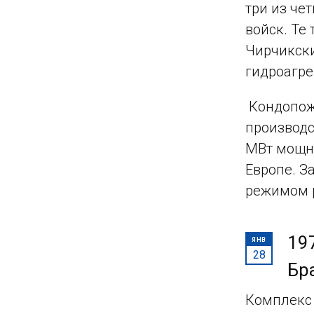
три из че
войск. Те
Чирчикски
гидроагре
Кондопожс
производс
МВт мощно
Европе. З
режимом 
19
ЯНВ
28
Бр
Комплекс 