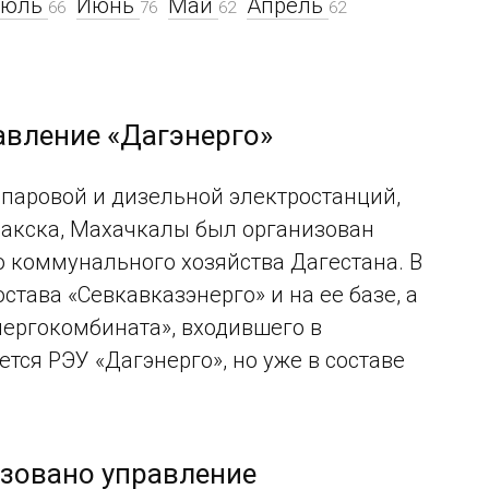
Июль
Июнь
Май
Апрель
66
76
62
62
авление «Дагэнерго»
 паровой и дизельной электростанций,
накска, Махачкалы был организован
о коммунального хозяйства Дагестана. В
става «Севкавказэнерго» и на ее базе, а
ергокомбината», входившего в
ся РЭУ «Дагэнерго», но уже в составе
изовано управление