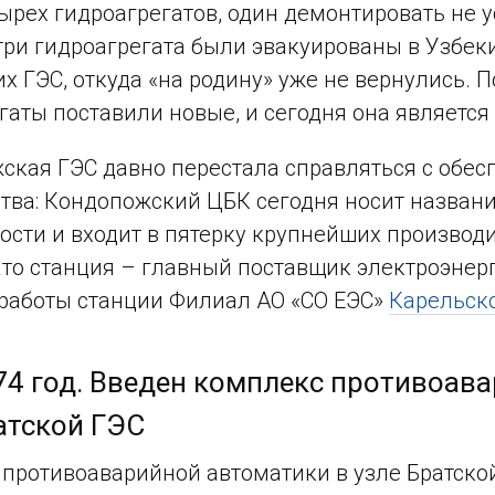
тырех гидроагрегатов, один демонтировать не 
 три гидроагрегата были эвакуированы в Узбек
х ГЭС, откуда «на родину» уже не вернулись. 
гаты поставили новые, и сегодня она является
кая ГЭС давно перестала справляться с обе
тва: Кондопожский ЦБК сегодня носит названи
сти и входит в пятерку крупнейших производи
ато станция – главный поставщик электроэнер
работы станции Филиал АО «СО ЕЭС»
Карельск
74 год. Введен комплекс противоава
атской ГЭС
противоаварийной автоматики в узле Братско