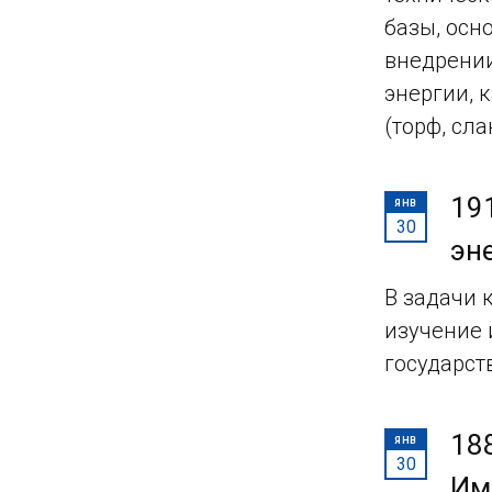
базы, осн
внедрении
энергии, 
(торф, сл
19
ЯНВ
30
эн
В задачи 
изучение 
государст
18
ЯНВ
30
Им