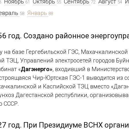
Ноябрь
Октябрь
Сентябрь
Август
3
61
55
72
54
евраль
Январь
58
88
56 год. Создано районное энергоупр
ду на базе Гергебильской ГЭС, Махачкалинской
й ТЭЦ, Управлений электросетей городов Буй
бинат «
Дагэнерго»
, входивший в Министерств
 строящаяся Чир-Юртская ГЭС-1 выводится из со
ачкалинской и Каспийской ТЭЦ вместо «Дагэн
хоз Дагестанской республики, организовывает
о СССР.
27 год. При Президиуме ВСНХ орган