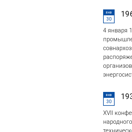
19
ЯНВ
30
4 января 
промышлен
совнархоз
распоряже
организов
энергосис
19
ЯНВ
30
XVII конф
народного
техническ