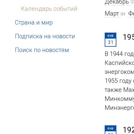
Декабрь
9
Календарь событий
Март
Ф
84
Страна и мир
Подписка на новости
19
ЯНВ
31
Поиск по новостям
В 1944 го
Каспийско
энергоком
1955 году
также Мах
Минкоммун
Минэнерг
19
ЯНВ