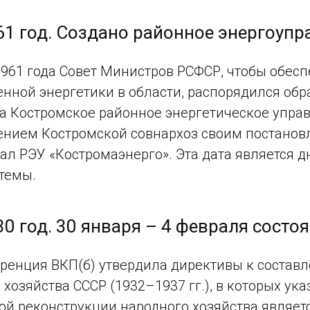
61 год. Создано районное энергоуп
1961 года Совет Министров РСФСР, чтобы обес
ной энергетики в области, распорядился обра
а Костромское районное энергетическое управл
нием Костромской совнархоз своим постановл
ал РЭУ «Костромаэнерго». Эта дата является 
темы.
30 год. 30 января – 4 февраля состо
еренция ВКП(б) утвердила директивы к состав
 хозяйства СССР (1932–1937 гг.), в которых у
ой реконструкции народного хозяйства являет