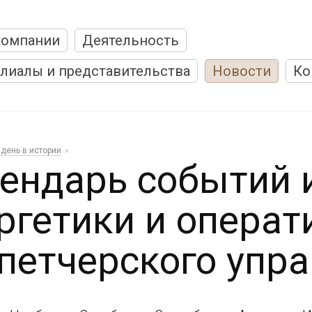
компании
Деятельность
лиалы и представительства
Новости
Ко
 день в истории
ендарь событий 
ргетики и операт
петчерского упр