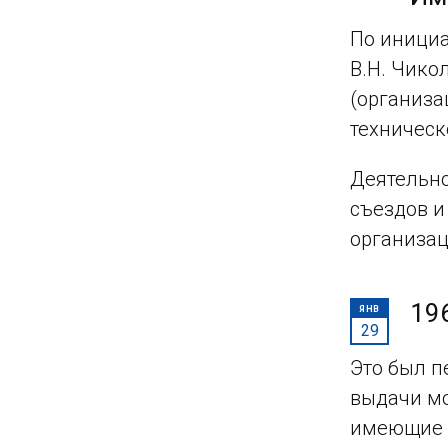
По инициа
В.Н. Чикол
(организа
техническ
Деятельно
съездов и
организац
19
ЯНВ
29
Это был п
выдачи мо
имеющие д