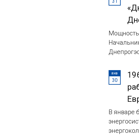
31
«Д
Дн
Мощность 
Начальник
Днепрогэс
19
ЯНВ
30
ра
Ев
В январе 
энергосис
энергокол