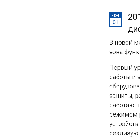
20
ИЮН
01
ди
В новой м
зона функ
Первый ур
работы и 
оборудова
защиты, р
работающи
режимом р
устройств
реализующ