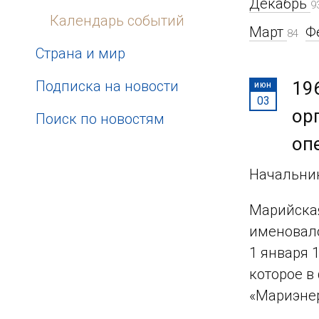
Декабрь
9
Календарь событий
Март
Ф
84
Страна и мир
Подписка на новости
19
ИЮН
03
ор
Поиск по новостям
оп
Начальник
Марийская
именовало
1 января 
которое в
«Мариэнер