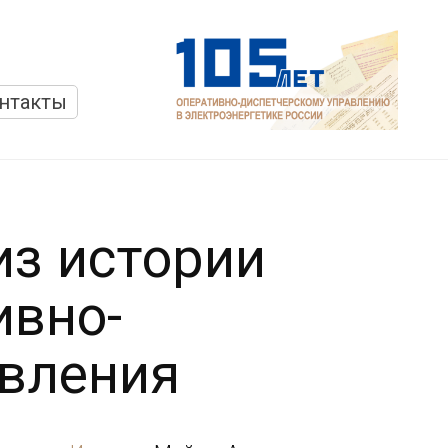
нтакты
из истории
ивно-
авления