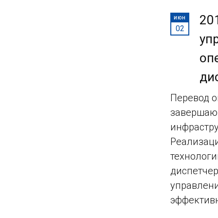
20
ИЮН
02
уп
оп
ди
Перевод о
завершающ
инфрастру
Реализаци
технологи
диспетчер
управлени
эффектив