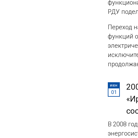
функциона
РДУ подел
Переход н
функций о
электриче
исключите
продолжа
20
ИЮН
01
«И
со
В 2008 го
энергосис