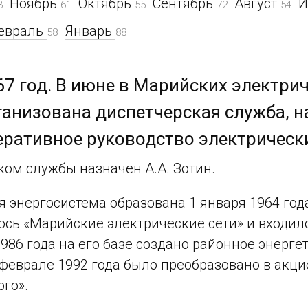
Ноябрь
Октябрь
Сентябрь
Август
3
61
55
72
54
евраль
Январь
58
88
67 год. В июне в Марийских электрич
ганизована диспетчерская служба, н
еративное руководство электрическ
ом службы назначен А.А. Зотин.
 энергосистема образована 1 января 1964 год
сь «Марийские электрические сети» и входило
1986 года на его базе создано районное энерг
 феврале 1992 года было преобразовано в акци
го».