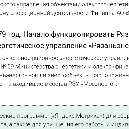
ского управления объектами электроэнергетик
зону операционной деятельности Филиала АО «
79 год. Начало функционировать Ря
ергетическое управление «Рязаньэне
тоятельное районное энергетическое управле
№ 59 Министерства энергетики и электрификаци
ньэнерго» вошли энергообъекты, расположенны
ента входившие в состав РЭУ «Мосэнерго».
8.
ческие программы («Яндекс.Метрика») для сбо
6
7
8
та, а также для улучшения его работы и инди