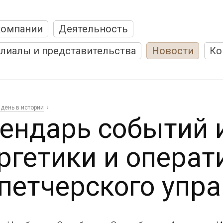
компании
Деятельность
лиалы и представительства
Новости
Ко
 день в истории
ендарь событий 
ргетики и операт
петчерского упр