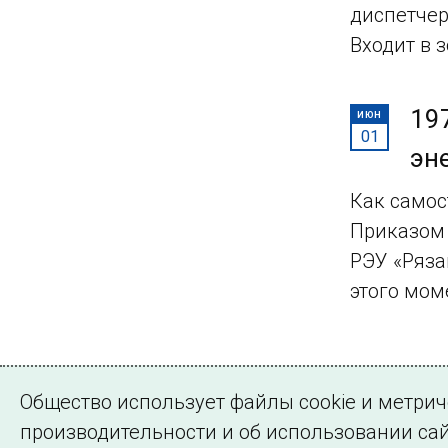
диспетчер
Входит в 
19
ИЮН
01
эн
Как самос
Приказом 
РЭУ «Ряза
этого мом
Страница 8 из 
Общество использует файлы cookie и метри
Назад
1
…
производительности и об использовании сай