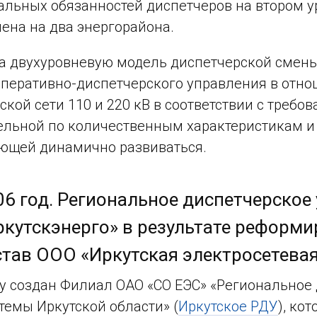
льных обязанностей диспетчеров на втором у
ена на два энергорайона.
а двухуровневую модель диспетчерской смены
перативно-диспетчерского управления в отн
ской сети 110 и 220 кВ в соответствии с требо
льной по количественным характеристикам и 
ющей динамично развиваться.
06 год. Региональное диспетчерское
ркутскэнерго» в результате реформ
став ООО «Иркутская электросетева
ду создан Филиал ОАО «СО ЕЭС» «Региональное
темы Иркутской области» (
Иркутское РДУ
), ко