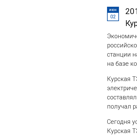
20
ИЮН
02
Ку
Экономиче
российско
станции н
на базе к
Курская Т
электриче
составлял
получал р
Сегодня у
Курская Т