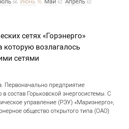
Июль
Июнь
Май
Апрель
66
76
62
62
еских сетях «Горэнерго»
а которую возлагалось
ими сетями
а. Первоначально предприятие
 в состав Горьковской энергосистемы. С
етическое управление (РЭУ) «Мариэнерго»,
онерное общество открытого типа (ОАО)