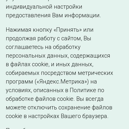
индивидуальной настройки
©2005–2026 АО «СО ЕЭС»
Филиалы и
предоставления Вам информации.
представительства
Использование информации
Нажимая кнопку «Принять» или
Сведения об
продолжая работу с сайтом, Вы
образовательной
соглашаетесь на обработку
организации
персональных данных, содержащихся
в файлах cookie, и иных данных,
собираемых посредством метрических
программ («Яндекс.Метрика») на
условиях, описанных в Политике по
обработке файлов cookie. Вы всегда
можете отключить сохранение файлов
cookie в настройках Вашего браузера.