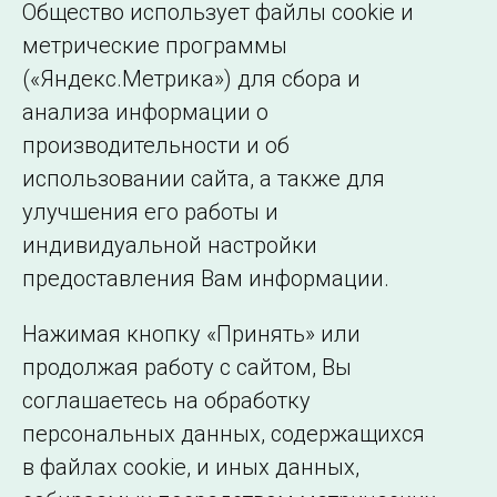
Общество использует файлы cookie и
Информация о значении частоты
метрические программы
электрического тока за 29.04.2026
(«Яндекс.Метрика») для сбора и
718 кБ
анализа информации о
Информация о значении частоты
производительности и об
электрического тока за 30.04.2026
использовании сайта, а также для
123 кБ
улучшения его работы и
индивидуальной настройки
©2005–2026 АО «СО ЕЭС»
Филиалы и
предоставления Вам информации.
представительства
Использование информации
Нажимая кнопку «Принять» или
Сведения об
продолжая работу с сайтом, Вы
образовательной
соглашаетесь на обработку
организации
персональных данных, содержащихся
в файлах cookie, и иных данных,