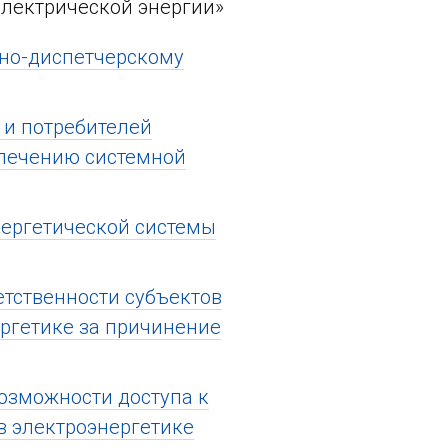
лектрической энергии»
вно-диспетчерскому
 и потребителей
спечению системной
нергетической системы
етственности субъектов
ргетике за причинение
возможности доступа к
в электроэнергетике