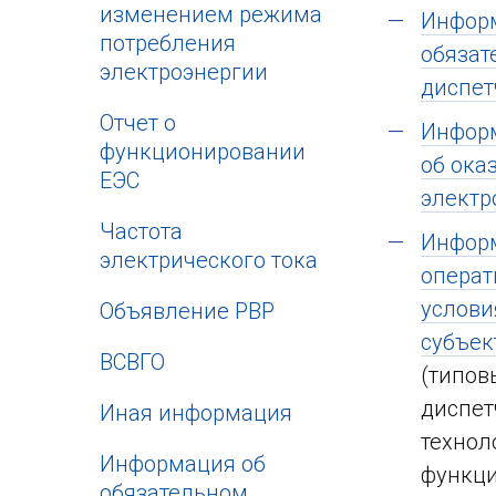
изменением режима
Информ
потребления
обязат
электроэнергии
диспет
Отчет о
Информ
функционировании
об ока
ЕЭС
электр
Частота
Информ
электрического тока
операт
услови
Объявление РВР
субъек
ВСВГО
(типов
диспет
Иная информация
технол
Информация об
функци
обязательном