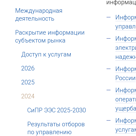
информаци
Международная
Информ
деятельность
управл
Раскрытие информации
Информ
субъектом рынка
электр
Доступ к услугам
надежн
2026
Информ
России
2025
Информ
2024
операт
ущерба
СиПР ЭЭС 2025-2030
Информ
Результаты отборов
услуга
по управлению