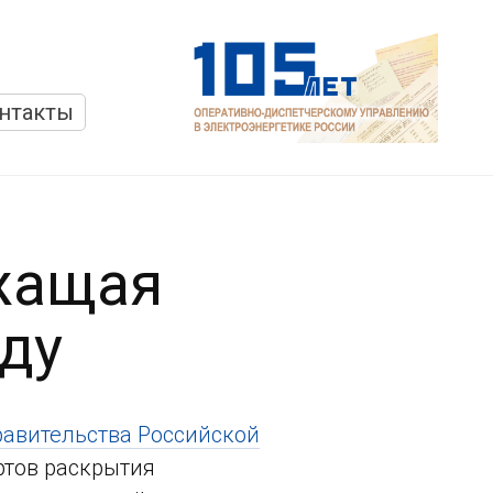
нтакты
жащая
ду
авительства Российской
ртов раскрытия