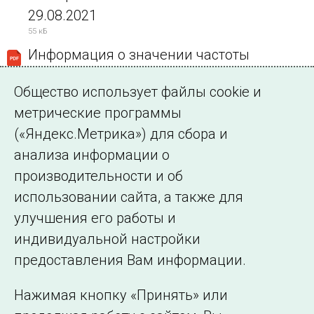
29.08.2021
55 кБ
Информация о значении частоты
электрического тока в ЕЭС России от
Общество использует файлы cookie и
30.08.2021
метрические программы
55 кБ
(«Яндекс.Метрика») для сбора и
Информация о значении частоты
анализа информации о
электрического тока в ЕЭС России от
производительности и об
31.08.2021
использовании сайта, а также для
55 кБ
улучшения его работы и
индивидуальной настройки
©2005–2026 АО «СО ЕЭС»
Филиалы и
предоставления Вам информации.
представительства
Использование информации
Нажимая кнопку «Принять» или
Сведения об