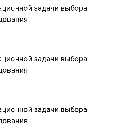
ационной задачи выбора
дования
ационной задачи выбора
дования
ационной задачи выбора
дования