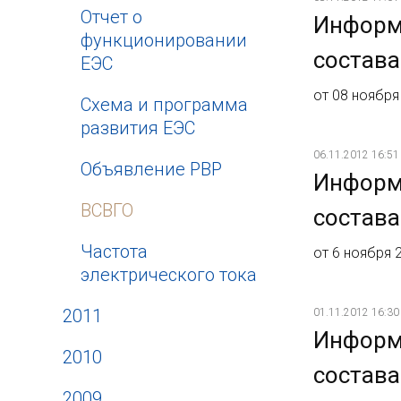
Отчет о
Информ
функционировании
состава
ЕЭС
от 08 ноября
Схема и программа
развития ЕЭС
06.11.2012 16:51
Объявление РВР
Информ
ВСВГО
состава
Частота
от 6 ноября 
электрического тока
2011
01.11.2012 16:30
Информ
2010
состава
2009