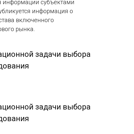
я информации субъектами
публикуется информация о
става включенного
вого рынка.
ационной задачи выбора
дования
ационной задачи выбора
дования