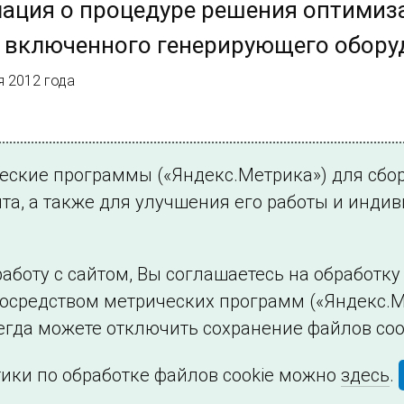
ация о процедуре решения оптимиз
 включенного генерирующего обору
я 2012 года
10.
ческие программы («Яндекс.Метрика») для сбо
3
…
10
Далее
та, а также для улучшения его работы и инди
аботу с сайтом, Вы соглашаетесь на обработк
посредством метрических программ («Яндекс.М
Филиалы и представительства
Использование и
егда можете отключить сохранение файлов coo
ики по обработке файлов cookie можно
здесь
.