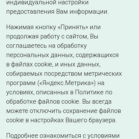
индивидуальной настройки
©2005–2026 АО «СО ЕЭС»
Филиалы и
предоставления Вам информации.
представительства
Использование информации
Нажимая кнопку «Принять» или
Сведения об
продолжая работу с сайтом, Вы
образовательной
соглашаетесь на обработку
организации
персональных данных, содержащихся
в файлах cookie, и иных данных,
собираемых посредством метрических
программ («Яндекс.Метрика») на
условиях, описанных в Политике по
обработке файлов cookie. Вы всегда
можете отключить сохранение файлов
cookie в настройках Вашего браузера.
Подробнее ознакомиться с условиями