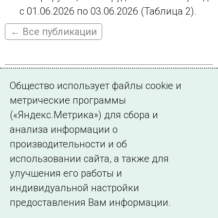
с 01.06.2026 по 03.06.2026 (Таблица 2).
← Все публикации
Общество использует файлы cookie и
Контакты по ВСВГО
метрические программы
Контактная информация:
(«Яндекс.Метрика») для сбора и
анализа информации о
E-mail:
baa(at)so-ups.ru
производительности и об
Тел.: +7-495-627-95-17
использовании сайта, а также для
улучшения его работы и
индивидуальной настройки
©2005–2026 АО «СО ЕЭС»
Филиалы и
предоставления Вам информации.
представительства