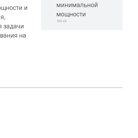
минимальной
ощности и
мощности
я,
186 кБ
я задачи
вания на