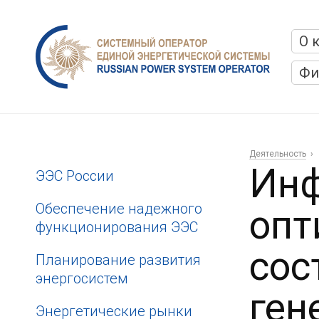
О 
Фи
Деятельность
Инф
ЭЭС России
Обеспечение надежного
опт
функционирования ЭЭС
сос
Планирование развития
энергосистем
ген
Энергетические рынки