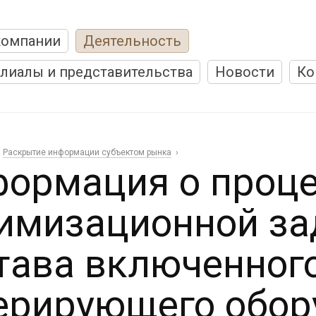
компании
Деятельность
лиалы и представительства
Новости
Ко
Раскрытие информации субъектом рынка
ормация о проц
имизационной за
тава включенног
ерирующего обор