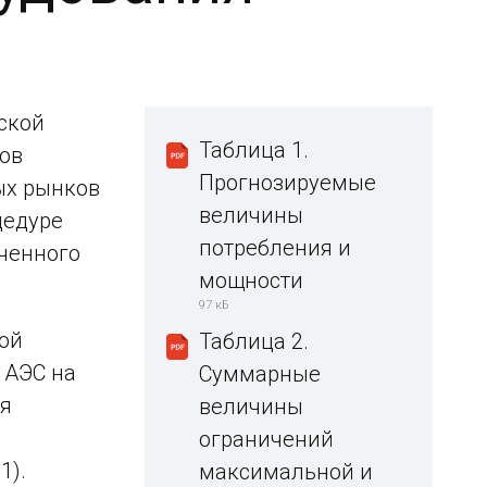
ской
Таблица 1.
тов
Прогнозируемые
ых рынков
величины
цедуре
потребления и
ченного
мощности
97 кБ
ой
Таблица 2.
 АЭС на
Суммарные
ля
величины
ограничений
1).
максимальной и