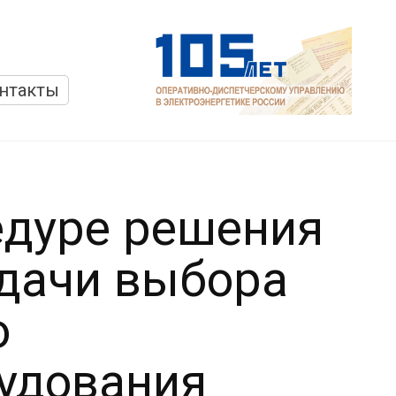
нтакты
едуре решения
дачи выбора
о
удования