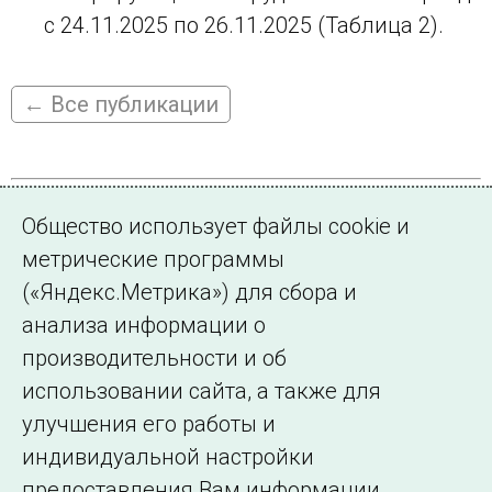
с 24.11.2025 по 26.11.2025 (Таблица 2).
← Все публикации
Общество использует файлы cookie и
Контакты по ВСВГО
метрические программы
Контактная информация:
(«Яндекс.Метрика») для сбора и
анализа информации о
E-mail:
baa(at)so-ups.ru
производительности и об
Тел.: +7-495-627-95-17
использовании сайта, а также для
улучшения его работы и
индивидуальной настройки
©2005–2026 АО «СО ЕЭС»
Филиалы и
предоставления Вам информации.