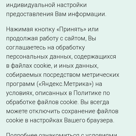
индивидуальной настройки
©2005–2026 АО «СО ЕЭС»
Филиалы и
предоставления Вам информации.
представительства
Использование информации
Нажимая кнопку «Принять» или
Сведения об
продолжая работу с сайтом, Вы
образовательной
соглашаетесь на обработку
организации
персональных данных, содержащихся
в файлах cookie, и иных данных,
собираемых посредством метрических
программ («Яндекс.Метрика») на
условиях, описанных в Политике по
обработке файлов cookie. Вы всегда
можете отключить сохранение файлов
cookie в настройках Вашего браузера.
Подробнее ознакомиться с условиями