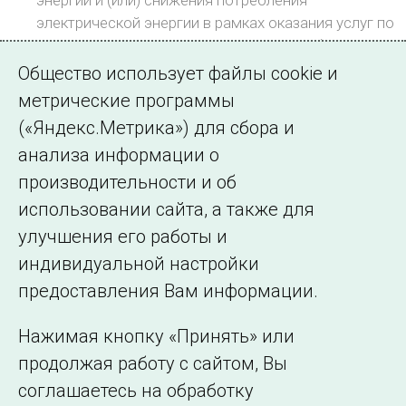
энергии и (или) снижения потребления
электрической энергии в рамках оказания услуг по
управлению изменением режима потребления
электрической энергии.
Общество использует файлы cookie и
92 кБ
метрические программы
Порядок подачи и формат файлов,
(«Яндекс.Метрика») для сбора и
используемых для обмена уведомлениями между
анализа информации о
субъектом оптового рынка (агрегатором) и АО
производительности и об
«СО ЕЭС»
использовании сайта, а также для
132 кБ
улучшения его работы и
индивидуальной настройки
©2005–2026 АО «СО ЕЭС»
Филиалы и
предоставления Вам информации.
представительства
Использование информации
Нажимая кнопку «Принять» или
Сведения об
продолжая работу с сайтом, Вы
образовательной
соглашаетесь на обработку
организации