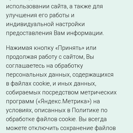
2 МБ
использовании сайта, а также для
улучшения его работы и
индивидуальной настройки
©2005–2026 АО «СО ЕЭС»
Филиалы и
предоставления Вам информации.
представительства
Использование информации
Нажимая кнопку «Принять» или
Сведения об
продолжая работу с сайтом, Вы
образовательной
соглашаетесь на обработку
организации
персональных данных, содержащихся
в файлах cookie, и иных данных,
собираемых посредством метрических
программ («Яндекс.Метрика») на
условиях, описанных в Политике по
обработке файлов cookie. Вы всегда
можете отключить сохранение файлов