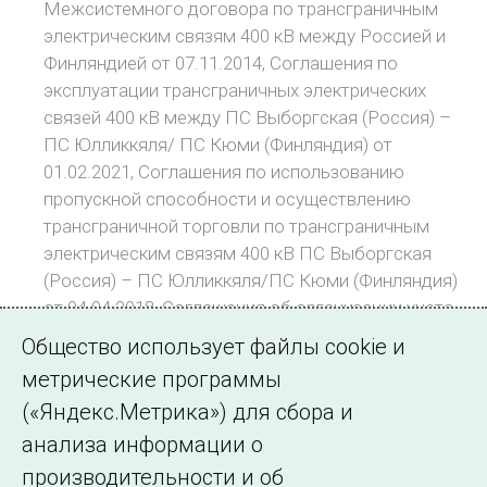
Межсистемного договора по трансграничным
электрическим связям 400 кВ между Россией и
Финляндией от 07.11.2014, Соглашения по
эксплуатации трансграничных электрических
связей 400 кВ между ПС Выборгская (Россия) –
ПС Юлликкяля/ ПС Кюми (Финляндия) от
01.02.2021, Соглашения по использованию
пропускной способности и осуществлению
трансграничной торговли по трансграничным
электрическим связям 400 кВ ПС Выборгская
(Россия) – ПС Юлликкяля/ПС Кюми (Финляндия)
от 04.04.2018, Соглашения об организации учета
перетоков по трансграничным электрическим
Общество использует файлы cookie и
связям 400 кВ ПС Выборгская (Россия) – ПС
метрические программы
Юлликкяля/ ПС Кюми (Финляндия) от 04.07.2014 и
(«Яндекс.Метрика») для сбора и
Соглашения об организации информационного
анализа информации о
обмена между АО «СО ЕЭС» и Fingrid Oyj от
22.11.2013
производительности и об