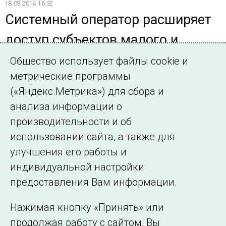
18.09.2014 16:32
Системный оператор расширяет
доступ субъектов малого и
среднего предпринимательства к
Общество использует файлы cookie и
метрические программы
осуществляемым закупкам
(«Яндекс.Метрика») для сбора и
введено в действие Положение о порядке и правилах
анализа информации о
внедрения инновационных решений в деятельность ОАО
производительности и об
«СО ЕЭС»
использовании сайта, а также для
улучшения его работы и
индивидуальной настройки
©2005–2026 АО «СО ЕЭС»
Филиалы и
предоставления Вам информации.
представительства
Использование информации
Нажимая кнопку «Принять» или
Сведения об
продолжая работу с сайтом, Вы