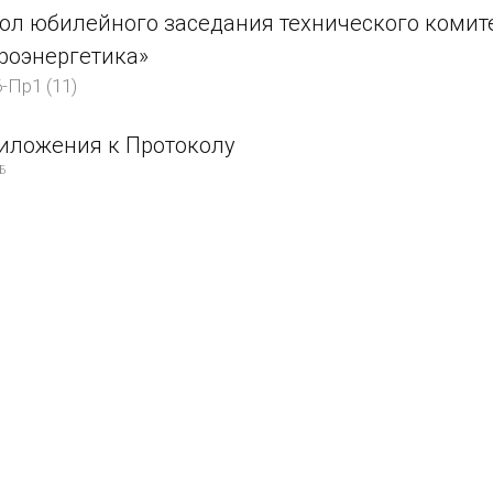
ол юбилейного заседания технического комите
роэнергетика»
-Пр1 (11)
иложения к Протоколу
кБ