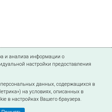
ра и анализа информации о
видуальной настройки предоставления
у персональных данных, содержащихся в
етрика») на условиях, описанных в
нформации
Сведения об образовательной организации
kie в настройках Вашего браузера.