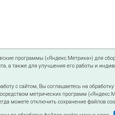
ческие программы («Яндекс.Метрика») для сбо
та, а также для улучшения его работы и инди
аботу с сайтом, Вы соглашаетесь на обработк
посредством метрических программ («Яндекс.М
Филиалы и представительства
Использование и
егда можете отключить сохранение файлов coo