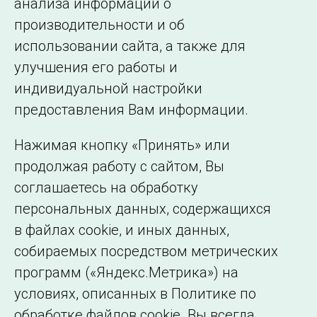
анализа информации о
производительности и об
использовании сайта, а также для
Подписаться на новости
улучшения его работы и
индивидуальной настройки
©2005–2026 АО «СО ЕЭС»
Филиалы и
предоставления Вам информации.
представительства
Использование информации
Нажимая кнопку «Принять» или
Сведения об
продолжая работу с сайтом, Вы
образовательной
соглашаетесь на обработку
организации
персональных данных, содержащихся
в файлах cookie, и иных данных,
собираемых посредством метрических
программ («Яндекс.Метрика») на
условиях, описанных в Политике по
обработке файлов cookie. Вы всегда