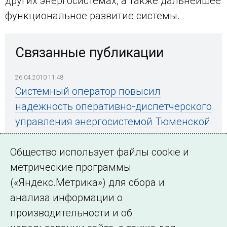
других энергосистемах, а также дальнейшее
функциональное развитие системы.
Связанные публикации
26.04.2010 11:48
Системный оператор повысил
надежность оперативно-диспетчерского
управления энергосистемой Тюменской
области
Общество использует файлы cookie и
метрические программы
(«Яндекс.Метрика») для сбора и
← Все публикации
анализа информации о
производительности и об