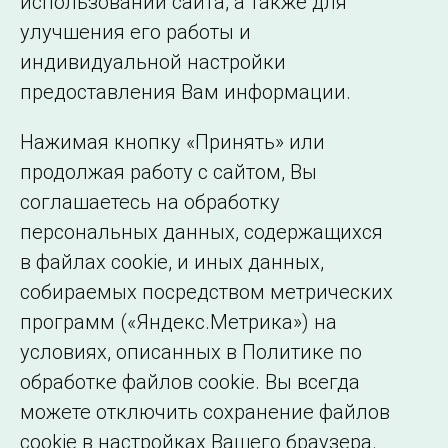
использовании сайта, а также для
Подписаться на новости
улучшения его работы и
индивидуальной настройки
©2005–2026 АО «СО ЕЭС»
Филиалы и
предоставления Вам информации.
представительства
Использование информации
Нажимая кнопку «Принять» или
Сведения об
продолжая работу с сайтом, Вы
образовательной
соглашаетесь на обработку
организации
персональных данных, содержащихся
в файлах cookie, и иных данных,
собираемых посредством метрических
программ («Яндекс.Метрика») на
условиях, описанных в Политике по
обработке файлов cookie. Вы всегда
можете отключить сохранение файлов
cookie в настройках Вашего браузера.