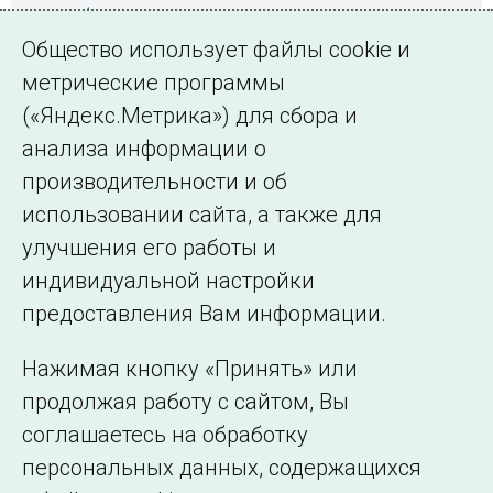
зарубежными специалистами
Общество использует файлы cookie и
метрические программы
(«Яндекс.Метрика») для сбора и
← Все публикации
анализа информации о
производительности и об
использовании сайта, а также для
Подписаться на новости
улучшения его работы и
индивидуальной настройки
©2005–2026 АО «СО ЕЭС»
Филиалы и
предоставления Вам информации.
представительства
Использование информации
Нажимая кнопку «Принять» или
Сведения об
продолжая работу с сайтом, Вы
образовательной
соглашаетесь на обработку
организации
персональных данных, содержащихся