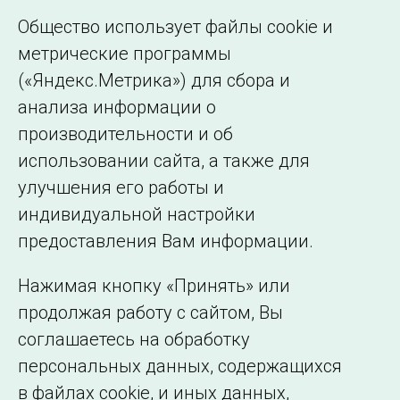
без серьезных технологических нарушений,
Общество использует файлы cookie и
влияющих на системную надежность.
метрические программы
(«Яндекс.Метрика») для сбора и
← Все публикации
анализа информации о
производительности и об
использовании сайта, а также для
Подписаться на новости
улучшения его работы и
индивидуальной настройки
©2005–2026 АО «СО ЕЭС»
Филиалы и
предоставления Вам информации.
представительства
Использование информации
Нажимая кнопку «Принять» или
Сведения об
продолжая работу с сайтом, Вы
образовательной
соглашаетесь на обработку
организации
персональных данных, содержащихся
в файлах cookie, и иных данных,